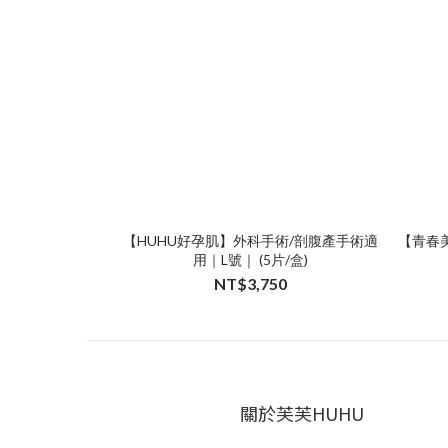
【HUHU好孕肌】外科手術/剖腹產手術適
【青春
用｜L號｜ (5片/盒)
NT$3,750
關於芙芙HUHU