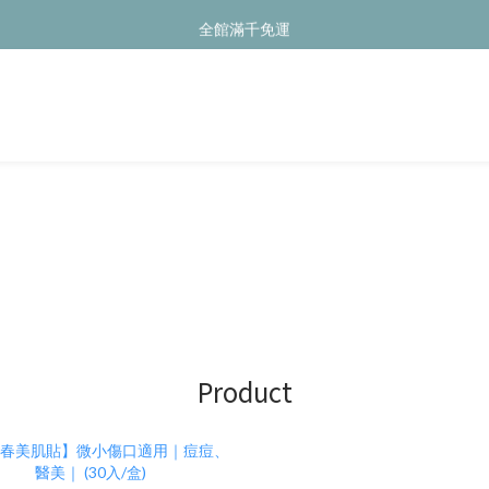
Welcome to HUHU
全館滿千免運
Welcome to HUHU
Product